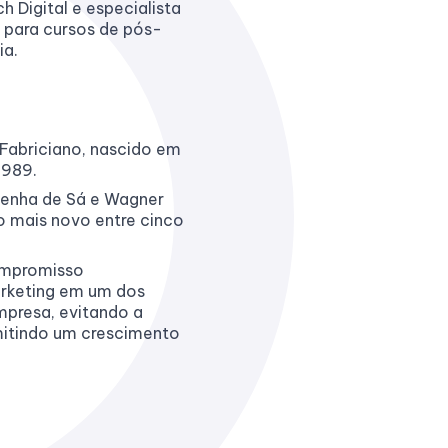
 Digital e especialista
l para cursos de pós-
ia.
 Fabriciano, nascido em
1989.
 Penha de Sá e Wagner
 o mais novo entre cinco
ompromisso
rketing em um dos
0
mpresa, evitando a
mitindo um crescimento
1
2