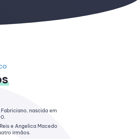
CO
ós
 Fabriciano, nascida em
90.
 Reis e Angelica Macedo
uatro irmãos.