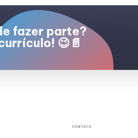
de fazer parte?
currículo! 😉📄
CONTATO